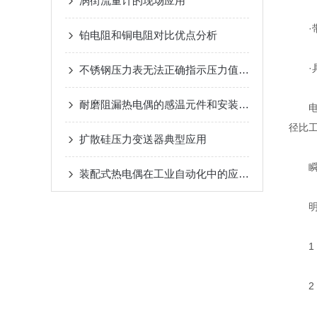
涡街流量计的现场应用
·带金
铂电阻和铜电阻对比优点分析
·具有
不锈钢压力表无法正确指示压力值的处理
耐磨阻漏热电偶的感温元件和安装方法
电磁
径比
扩散硅压力变送器典型应用
瞬时
装配式热电偶在工业自动化中的应用及其效益分析
明某
1 、
2 