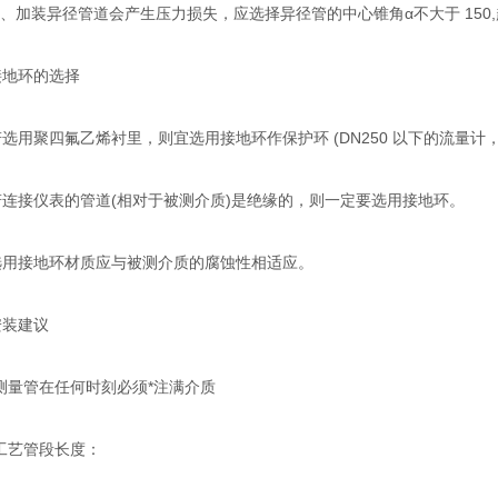
加装异径管道会产生压力损失，应选择异径管的中心锥角α不大于 150
环的选择
聚四氟乙烯衬里，则宜选用接地环作保护环 (DN250 以下的流量计，仪
接仪表的管道(相对于被测介质)是绝缘的，则一定要选用接地环。
接地环材质应与被测介质的腐蚀性相适应。
装建议
量管在任何时刻必须*注满介质
艺管段长度：