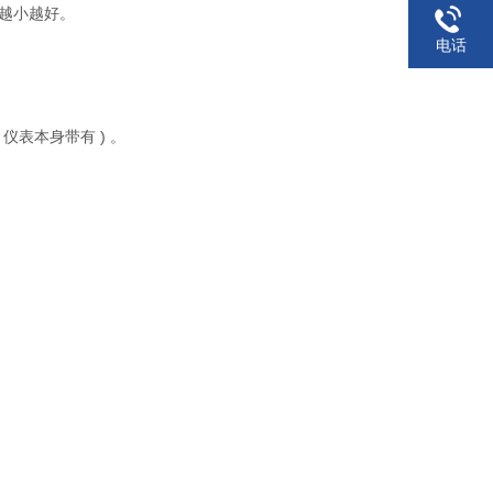
,越小越好。
电话
表本身带有 ) 。