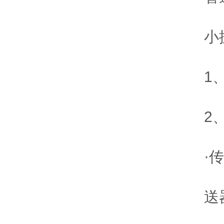
小振
1、
2、
·传
送器