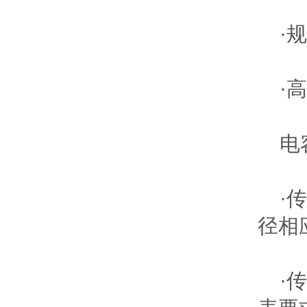
·规
·高
电容
·传
径相
·传