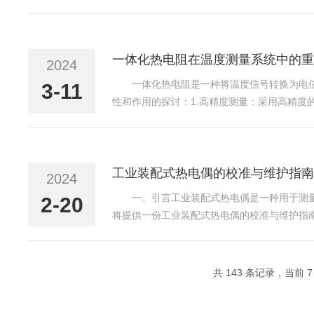
连接，实现对变送器型号、分度号、量程的远
温度变送器还可以根...
一体化热电阻在温度测量系统中的重
2024
一体化热电阻是一种将温度信号转换为电
3-11
性和作用的探讨：1.高精度测量：采用高精
此，一体化热电阻的高精度测量能力在温度测
以有效发现温度的异...
工业装配式热电偶的校准与维护指南
2024
一、引言工业装配式热电偶是一种用于测
2-20
将提供一份工业装配式热电偶的校准与维护指
同时，准备所需的校准设备，如恒温槽、温度
的上限和下限等。3...
共 143 条记录，当前 7 