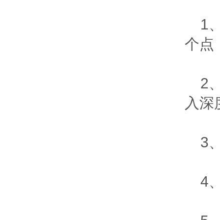
1、
个点
2、
入深
3、
4、