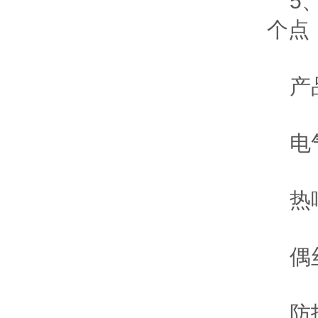
5、
个点
产
电气出
热响
偶丝
防护