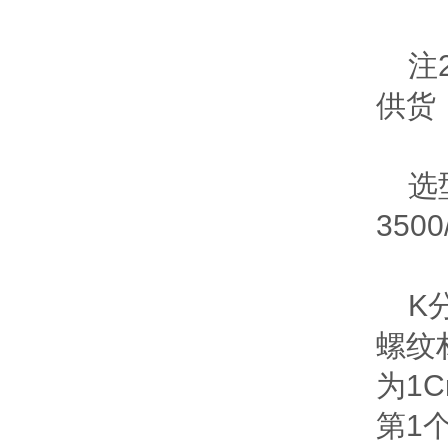
注2
供货
选型举
3500
K分
螺纹
为1
第1个