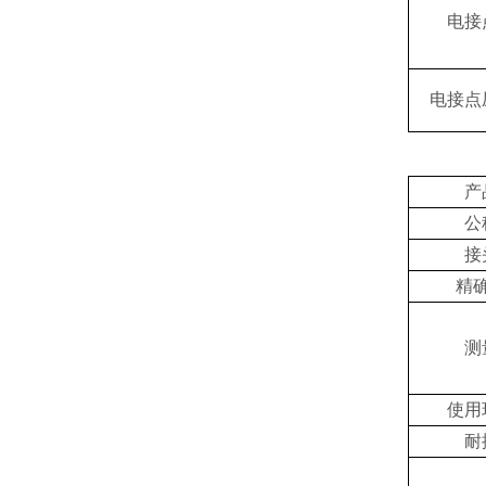
电接
电接点
产
公
接
精
测
使用
耐