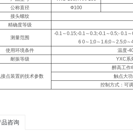
公称直径
Ф100
接头螺纹
精确度等级
-0.1～0.15;-0.1～0.3;-0.1～0.5;- 0.1
测量范围
6 0～1;0～1.6;0～2.5;0～
使用环境条件
温度-4
耐振等级
YXC系列
醉高工作电
电接点装置的技术参数
触点大功
控制方式：可
产品咨询