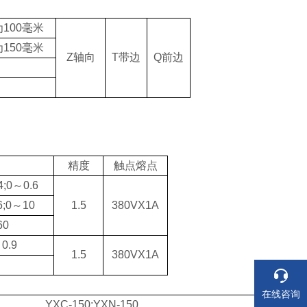
100毫米
150毫米
Z轴向
T带边
Q前边
精度
触点熔点
4;0～0.6
6;0～10
1.5
380VX1A
60
～0.9
1.5
380VX1A
在线咨询
YXC-150;YXN-150