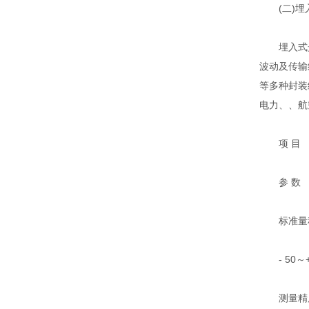
(二)埋
埋入式光
波动及传输
等多种封装
电力、、航
项 目
参 数
标准量
- 50～+
测量精