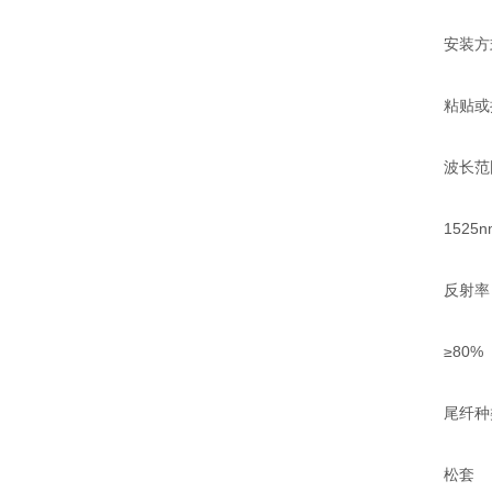
安装方
粘贴或
波长范
1525nm
反射率
≥80%
尾纤种
松套