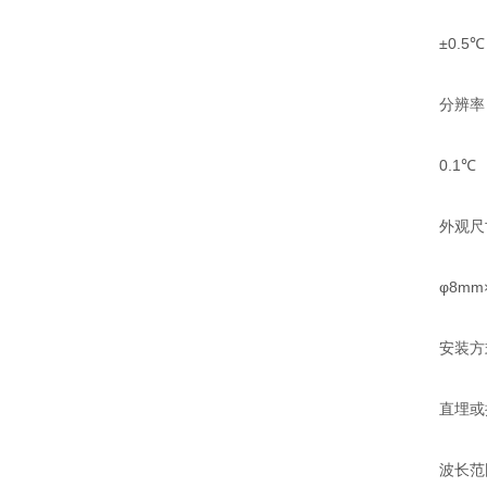
±0.5℃
分辨率
0.1℃
外观尺
φ8mm×4
安装方
直埋或
波长范