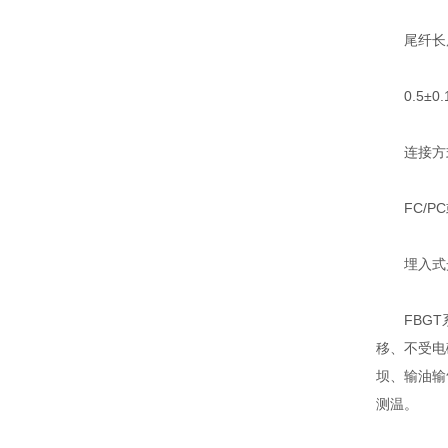
尾纤长
0.5±0.
连接方
FC/PC
埋入式光
FBGT系列
移、不受电
坝、输油输
测温。