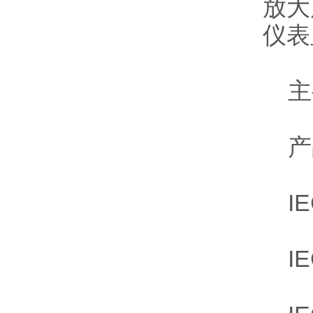
放大
仪表
主
产
IE
IE