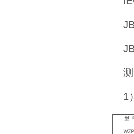
IE
JB/
JB/
测
1）
型 
WZP