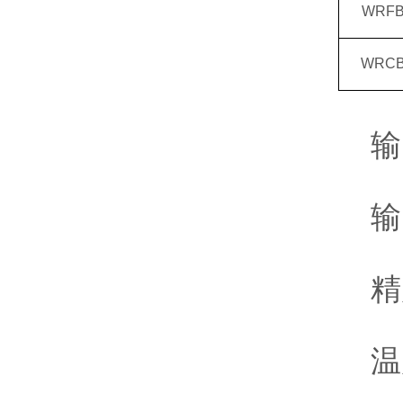
WRF
WRC
输出
输
精
温度