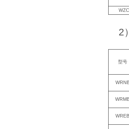
WZC
2）
型号
WRN
WRM
WRE