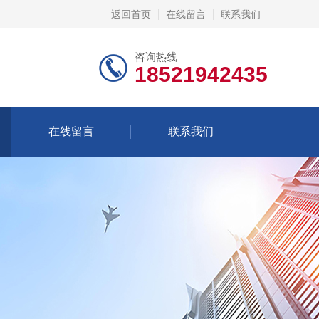
返回首页
在线留言
联系我们
咨询热线
18521942435
在线留言
联系我们