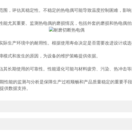
范围，评估其稳定性。不稳定的热电偶可能导致温度控制困难，影响
性能尤其重要。监测热电偶的磨损情况，包括外套的磨损和热电偶丝
实际生产环境中的耐用性。根据使用寿命决定是否需要改进设计或选
障模式和发生的原因，为设备的维护策略提供依据。
估其长期使用的可靠性。性能退化可能与材料疲劳、污染、热冲击等
期性能的监测与分析是保障生产过程顺畅和产品质量稳定的重要手
提供数据支持。