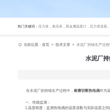
热门关键词：
压力表，差压表，双金属温度计，压力变送器
当前位置：
首页
>
技术文章
>
水泥厂持续生产过程
水泥厂持
在水泥厂的持续生产过程中，
耐磨切断热电偶
作为
一、性能监测：
1.温度精度：监测热电偶的温度读数与实际温度之间