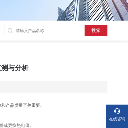
监测与分析
率和产品质量至关重要。
在线咨询
整或更换热电偶。