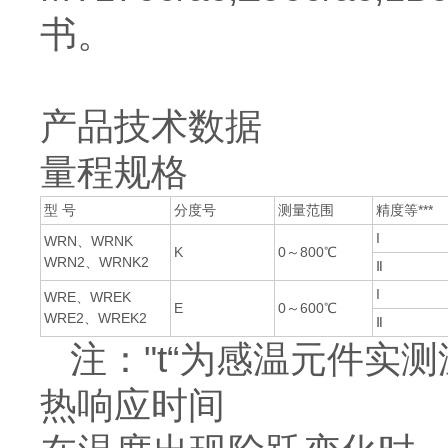
书。
产品技术数据
量程规格
型 号
分度号
测量范围
精度等***
I
WRN、WRNK
K
0～800℃
WRN2、WRNK2
Ⅱ
I
WRE、WREK
E
0～600℃
WRE2、WREK2
Ⅱ
注："t“为感温元件实
热响应时间