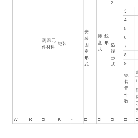
2
3
4
5
安
接线
6
装
测温元
盒形
铠装
-
固
热
7
件材料
式
定
端
8
形
形
9
式
式
铠
i
装
元
件
数
W
R
□
K
-
□
□
□
□