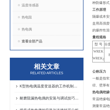
种防爆形式
温度传感器
工作原理
隔爆或本安
热电阻
盒用高强度
热电偶
的爆炸性混
量程规格
查看全部产品
型 号
分
WREK
WREK
2
相关文章
公称压力
RELATED ARTICLES
一般是指常
径、壁厚有
K型热电偶温度变送器的工作机制与性能特点
热电偶绝缘
耐磨阻漏热电偶的安装与调试技巧说明
常温绝缘电
测量常温绝缘