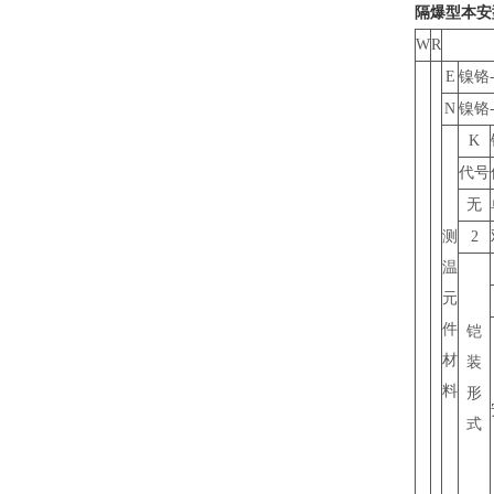
隔爆型本安
W
R
E
镍铬
N
镍铬
K
代号
无
测
2
温
元
件
铠
材
装
料
形
式